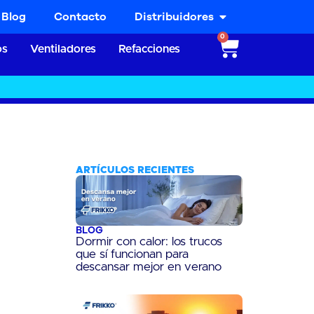
Blog
Contacto
Distribuidores
0
os
Ventiladores
Refacciones
ARTÍCULOS RECIENTES
BLOG
Dormir con calor: los trucos
que sí funcionan para
descansar mejor en verano