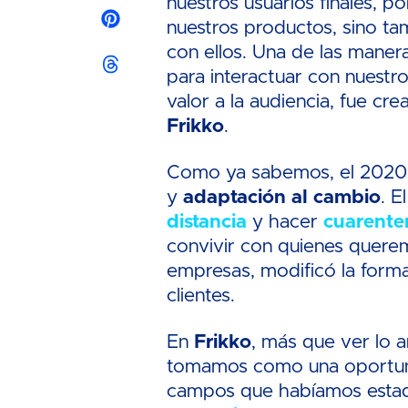
nuestros usuarios finales, p
nuestros productos, sino ta
con ellos. Una de las mane
para interactuar con nuestr
valor a la audiencia, fue cr
Frikko
.
Como ya sabemos, el 2020 
y
adaptación al cambio
. E
distancia
y hacer
cuarente
convivir con quienes querem
empresas, modificó la form
clientes.
En
Frikko
, más que ver lo a
tomamos como una oportuni
campos que habíamos esta