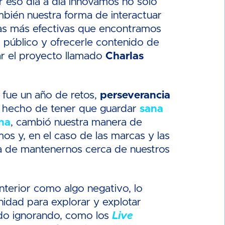
or eso día a día innovamos no sólo
mbién nuestra forma de interactuar
ras más efectivas que encontramos
o público y ofrecerle contenido de
ear el proyecto llamado
Charlas
fue un año de retos,
perseverancia
l hecho de tener que guardar
sana
na
, cambió nuestra manera de
os y, en el caso de las marcas y las
a de mantenernos cerca de nuestros
nterior como algo negativo, lo
dad para explorar y explotar
do ignorando, como los
Live