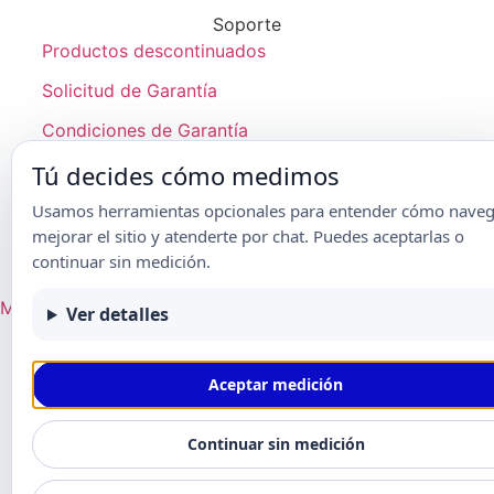
Soporte
Productos descontinuados
Solicitud de Garantía
Condiciones de Garantía
Tú decides cómo medimos
Usamos herramientas opcionales para entender cómo naveg
mejorar el sitio y atenderte por chat. Puedes aceptarlas o
® Frikko | 2024 |
Aviso de Privacidad
|
Condiciones de Garantía
continuar sin medición.
Mapa del sitio
Ver detalles
Aceptar medición
Continuar sin medición