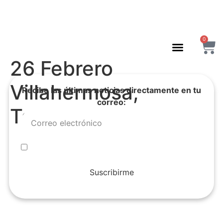
0
26 Febrero
Villahermosa,
Recibe las últimas noticias directamente en tu
correo:
Tabasco.
Suscribirme