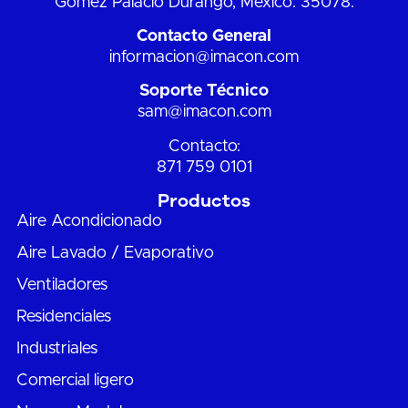
Gómez Palacio Durango, México. 35078.
Contacto General
informacion@imacon.com
Soporte Técnico
sam@imacon.com
Contacto:
871 759 0101
Productos
Aire Acondicionado
Aire Lavado / Evaporativo
Ventiladores
Residenciales
Industriales
Comercial ligero