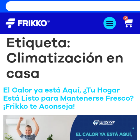
0
Etiqueta:
Climatización en
casa
El Calor ya está Aquí, ¿Tu Hogar
Está Listo para Mantenerse Fresco?
¡Frikko te Aconseja!