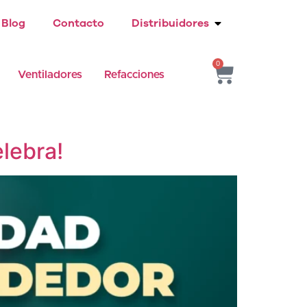
Blog
Contacto
Distribuidores
0
Ventiladores
Refacciones
lebra!