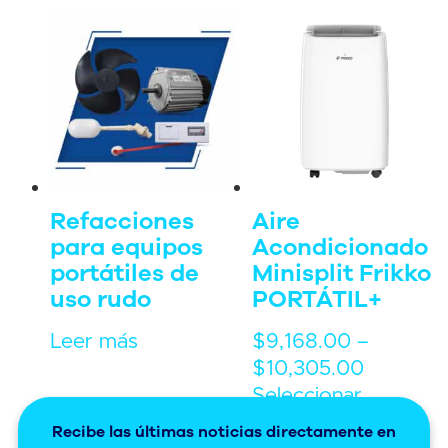
Refacciones
Aire
para equipos
Acondicionado
portátiles de
Minisplit Frikko
uso rudo
PORTÁTIL+
Leer más
$
9,168.00
–
$
10,305.00
Seleccionar
opciones
Recibe las últimas noticias directamente en