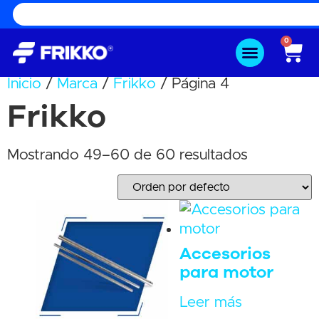
0
Inicio
/
Marca
/
Frikko
/ Página 4
Frikko
Mostrando 49–60 de 60 resultados
Accesorios
para motor
Leer más