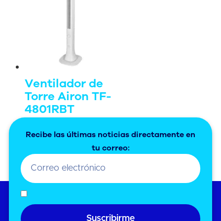
Ventilador de
Torre Airon TF-
4801RBT
Leer más
Recibe las últimas noticias directamente en
tu correo:
←
1
2
3
4
Suscribirme