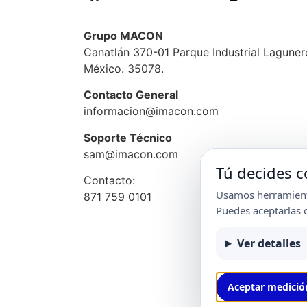
Grupo MACON
Canatlán 370-01 Parque Industrial Lagune
México. 35078.
Contacto General
informacion@imacon.com
Soporte Técnico
sam@imacon.com
Tú decides
Contacto:
Usamos herramienta
871 759 0101
Puedes aceptarlas 
Ver detalles
® Frik
Aceptar medició