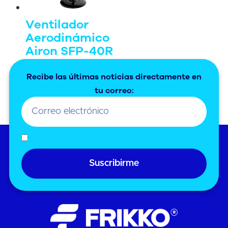
Ventilador
Aerodinámico
Airon SFP-40R
$
902.00
Añadir al
Recibe las últimas noticias directamente en
carrito
tu correo:
Suscribirme