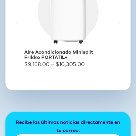
Aire Acondicionado Minisplit
Frikko PORTÁTIL+
Refaccion
$
9,168.00
–
$
10,305.00
portátiles
Recibe las últimas noticias directamente en
tu correo: