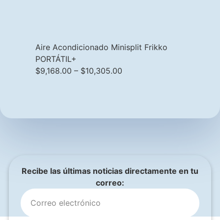
Aire Acondicionado Minisplit Frikko
PORTÁTIL+
Refaccion
$
9,168.00
–
$
10,305.00
de uso r
Recibe las últimas noticias directamente en tu
correo: