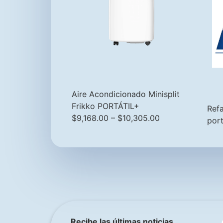
Aire Acondicionado Minisplit
Frikko PORTÁTIL+
Ref
$
9,168.00
–
$
10,305.00
port
Recibe las últimas noticias