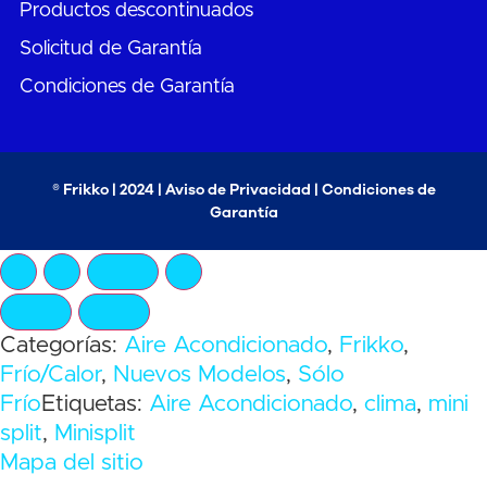
Productos descontinuados
Solicitud de Garantía
Condiciones de Garantía
® Frikko | 2024 |
Aviso de Privacidad
|
Condiciones de
Garantía
Categorías:
Aire Acondicionado
,
Frikko
,
Frío/Calor
,
Nuevos Modelos
,
Sólo
Frío
Etiquetas:
Aire Acondicionado
,
clima
,
mini
split
,
Minisplit
Mapa del sitio