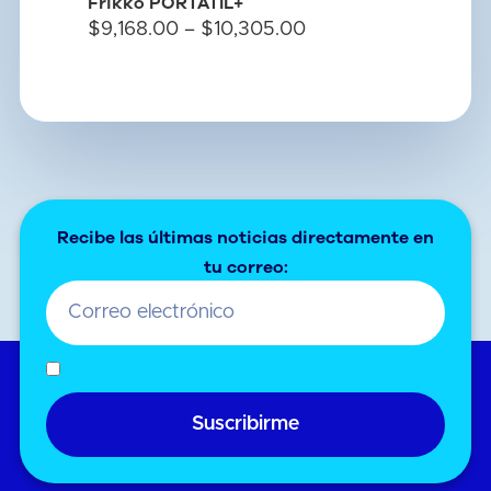
Frikko PORTÁTIL+
Refaccion
$
9,168.00
–
$
10,305.00
portátiles
Recibe las últimas noticias directamente en
tu correo:
Suscribirme