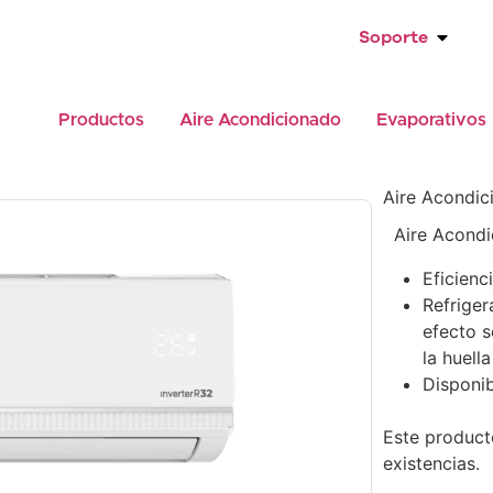
Soporte
Productos
Aire Acondicionado
Evaporativos
Aire Acondic
Aire Acondi
Eficienc
Refriger
efecto s
la huell
Disponib
Este product
existencias.