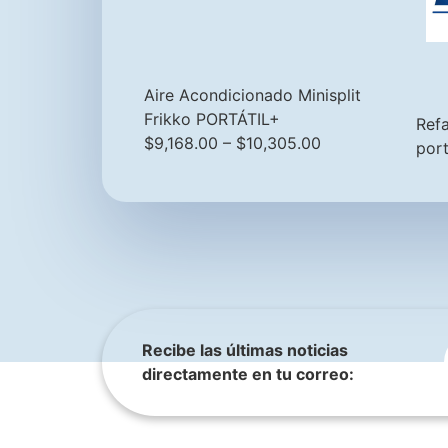
Aire Acondicionado Minisplit
Frikko PORTÁTIL+
Ref
$
9,168.00
–
$
10,305.00
port
Recibe las últimas noticias
directamente en tu correo: