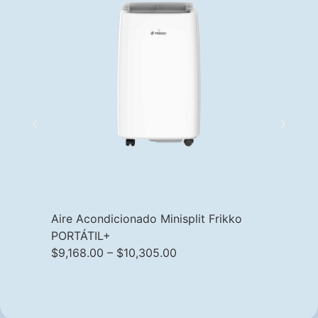
Aire Acondicionado Minisplit Frikko
PORTÁTIL+
Refaccion
$
9,168.00
–
$
10,305.00
de uso r