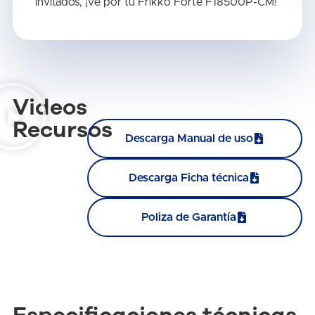
invitados, ¡ve por tu Frikko Forte F18500P-CM!
Videos
Recursos
Descarga Manual de uso
Descarga Ficha técnica
Poliza de Garantía