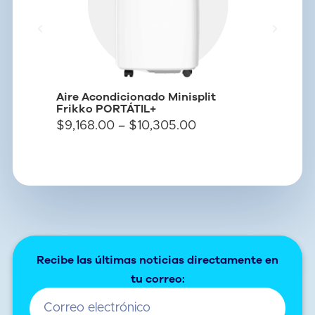
Aire Acondicionado Minisplit
Frikko PORTÁTIL+
Refaccion
$
9,168.00
–
$
10,305.00
portátiles
Recibe las últimas noticias directamente en
tu correo: