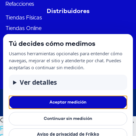
Refacciones
Distribuidores
Tiendas Físicas
Tiendas Online
Soporte
Tú decides cómo medimos
Productos descontinuados
Usamos herramientas opcionales para entender cómo
Solicitud de Garantía
navegas, mejorar el sitio y atenderte por chat. Puedes
aceptarlas o continuar sin medición.
Condiciones de Garantía
Ver detalles
® Frikko | 2024 |
Aviso de Privacidad
|
Condiciones de
Aceptar medición
Garantía
Continuar sin medición
Categorías:
Aire Lavado / Evaporativo
,
Frikko
,
Portátil
,
Residenciales
,
Sólo Frío
Etiqueta:
Aviso de privacidad de Frikko